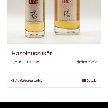
Haselnusslikör
8,50
€
16,00
€
–
Bewertet
mit
2.56
von 5
Ausführung wählen
Details