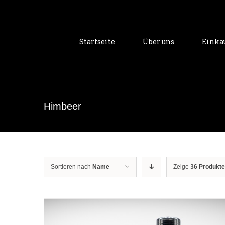
Zum
Inhalt
springen
Startseite
Über uns
Einka
Himbeer
Sortieren nach
Name
Zeige
36 Produkte