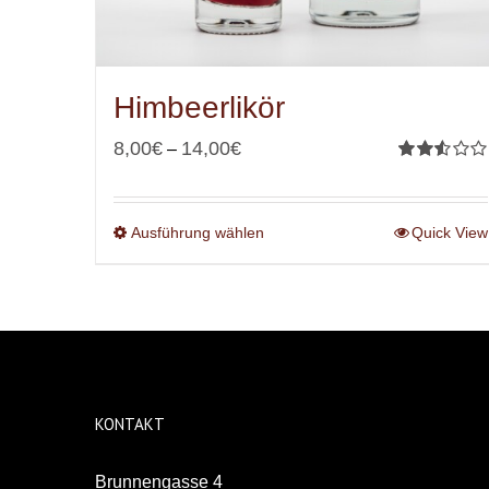
Himbeerlikör
8,00
€
14,00
€
–
Bewertet
mit
2.53
von 5
Ausführung wählen
Quick View
KONTAKT
Brunnengasse 4