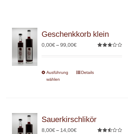
Geschenkkorb klein
0,00
€
99,00
€
–
Bewertet
mit
2.71
von 5
Ausführung
Details
wählen
Sauerkirschlikör
8,00
€
14,00
€
–