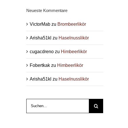
Neueste Kommentare
VictorMab
zu
Brombeerlikör
Arisha51kl
zu
Haselnusslikör
cugacdreno
zu
Himbeerlikör
Fobertkak
zu
Himbeerlikör
Arisha51kl
zu
Haselnusslikör
Suche
nach: