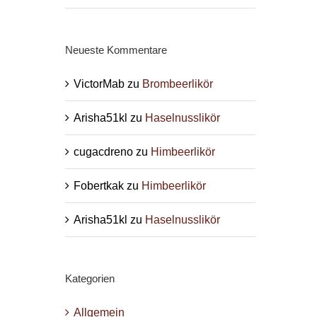
Neueste Kommentare
VictorMab
zu
Brombeerlikör
Arisha51kl
zu
Haselnusslikör
cugacdreno
zu
Himbeerlikör
Fobertkak
zu
Himbeerlikör
Arisha51kl
zu
Haselnusslikör
Kategorien
Allgemein